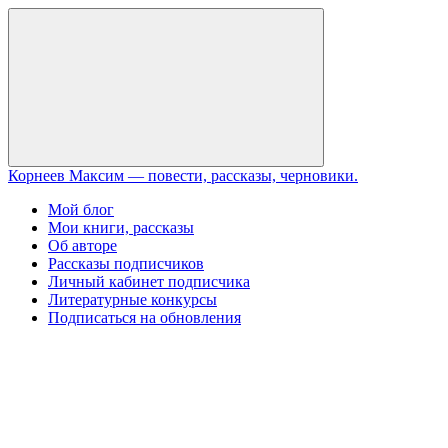
Перейти
к
содержанию
Закрыть
Корнеев Максим — повести, рассказы, черновики.
Мой блог
Мои книги, рассказы
Об авторе
Рассказы подписчиков
Личный кабинет подписчика
Литературные конкурсы
Подписаться на обновления