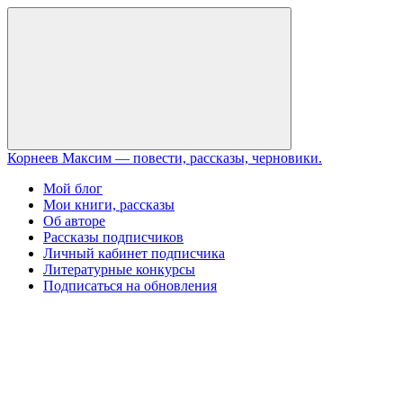
Перейти
к
содержанию
Закрыть
Корнеев Максим — повести, рассказы, черновики.
Мой блог
Мои книги, рассказы
Об авторе
Рассказы подписчиков
Личный кабинет подписчика
Литературные конкурсы
Подписаться на обновления