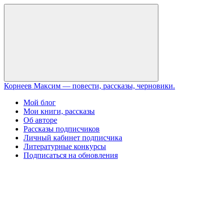
Перейти
к
содержанию
Закрыть
Корнеев Максим — повести, рассказы, черновики.
Мой блог
Мои книги, рассказы
Об авторе
Рассказы подписчиков
Личный кабинет подписчика
Литературные конкурсы
Подписаться на обновления