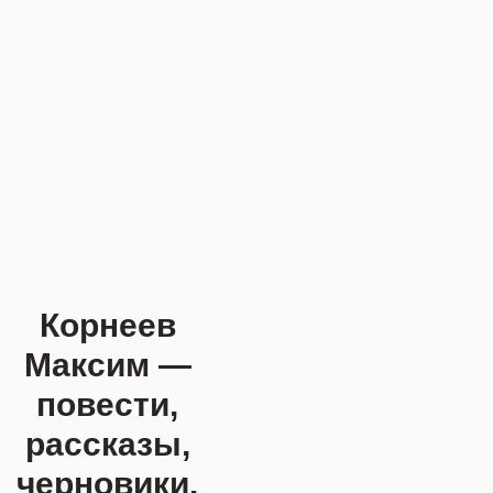
Корнеев
Максим —
повести,
рассказы,
М
е
черновики.