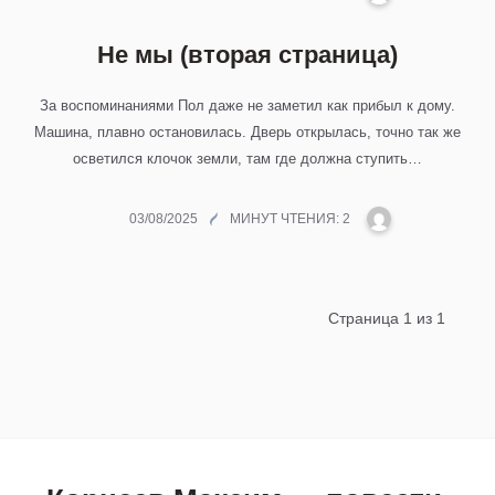
А
К
Не мы (вторая страница)
С
И
За воспоминаниями Пол даже не заметил как прибыл к дому.
М
Машина, плавно остановилась. Дверь открылась, точно так же
осветился клочок земли, там где должна ступить…
М
03/08/2025
МИНУТ ЧТЕНИЯ: 2
А
К
С
И
Страница 1 из 1
М